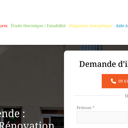
ures
Étude thermique / Faisabilité
Diagnostic énergétique
Aide à
Demande d’i
09 6
Formulaire
Prénom
*
nde :
simple
 Rénovation
avec