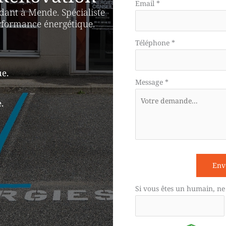
téléphone
Email
*
ant à Mende. Spécialiste
rformance énergétique.
Téléphone
*
.
e.
Message
*
.
Env
Si vous êtes un humain, ne