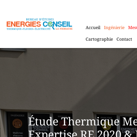
Aller
au
contenu
Accueil
Ingénierie
Mes
Cartographie
Contact
Étude Thermique Me
Expertise RE 2020 &