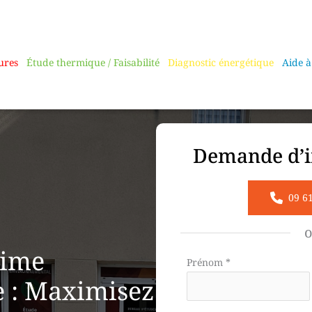
ures
Étude thermique / Faisabilité
Diagnostic énergétique
Aide à
Demande d’i
09 6
rime
Formulaire
Prénom
*
simple
 : Maximisez
avec