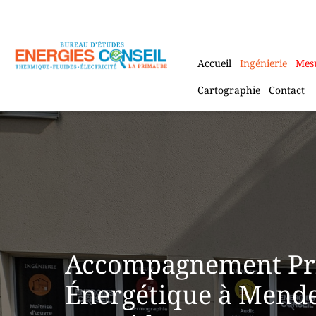
Aller
au
contenu
Accueil
Ingénierie
Mes
Cartographie
Contact
Accompagnement P
Énergétique à Mende