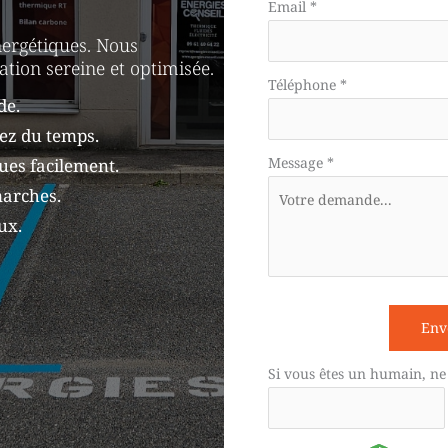
téléphone
Email
*
nergétiques. Nous
tion sereine et optimisée.
Téléphone
*
de.
ez du temps.
Message
*
ues facilement.
arches.
ux.
Env
Si vous êtes un humain, ne