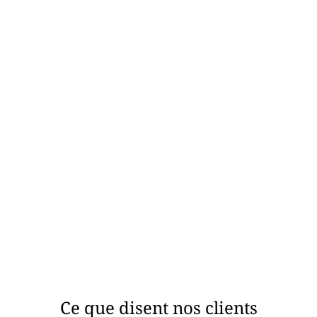
Réalisation du test d’étanchéité à l’air
Nous installons le dispositif et effectuons les mesures de
perméabilité à l’air de l’enveloppe du bâtiment selon les
normes en vigueur.
04
Analyse des données et rapport
Les données collectées sont analysées rigoureusement pour
évaluer l’étanchéité et un rapport détaillé est élaboré.
Ce que disent nos clients