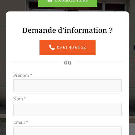
Demande d’information ?
09 61 40 64 22
ou
Formulaire
Prénom
*
simple
avec
téléphone
Nom
*
Email
*