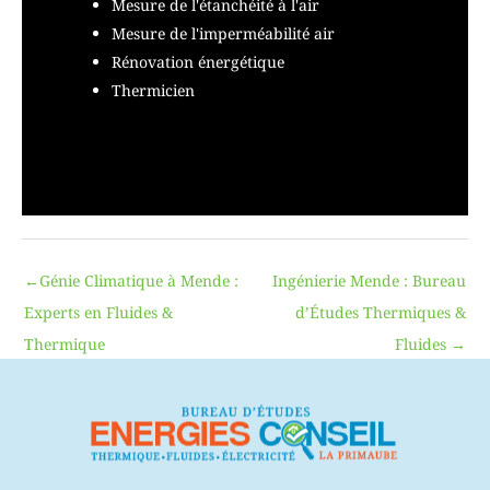
Mesure de l'étanchéité à l'air
Mesure de l'imperméabilité air
Rénovation énergétique
Thermicien
←
Génie Climatique à Mende :
Ingénierie Mende : Bureau
Experts en Fluides &
d’Études Thermiques &
Thermique
Fluides
→