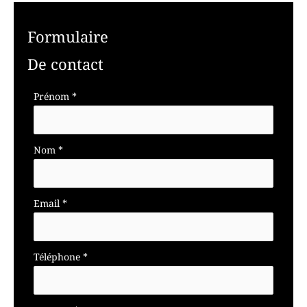
Formulaire
De contact
Formulaire
Prénom
*
simple
avec
téléphone
Nom
*
Email
*
Téléphone
*