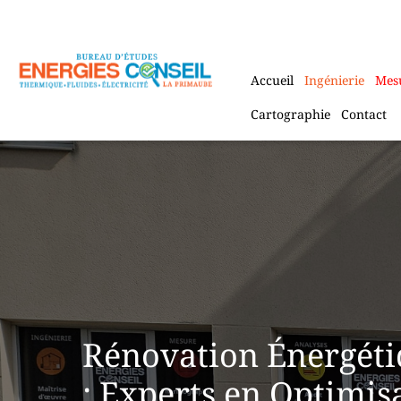
Aller
au
contenu
Accueil
Ingénierie
Mes
Cartographie
Contact
Rénovation Énergét
: Experts en Optimis