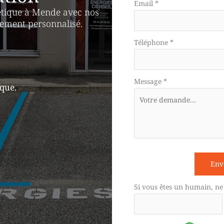
téléphone
Email
*
étique à Mende avec nos
nement personnalisé.
Téléphone
*
Message
*
ique.
Env
Si vous êtes un humain, ne