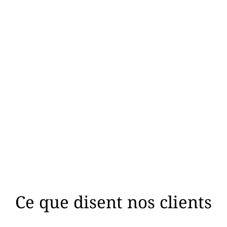
02
03
Audit énergétique
Conception et
détaillé
scénarios de trava
s experts réalisent un diagnostic
Nous élaborons des scénarios 
mplet (DPE, thermographie, test
rénovation, incluant les
d’infiltrométrie) pour identifier
préconisations techniques adapt
écisément les déperditions et les
les estimations d’économies d’éne
optimisations possibles.
et les budgets associés.
Ce que disent nos clients