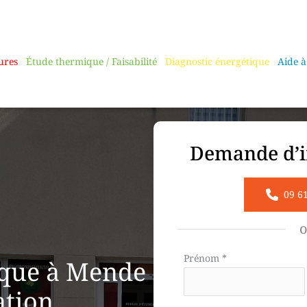
ures
Étude thermique / Faisabilité
Diagnostic énergétique
Aide à
Demande d’i
09 6
Formulaire
Prénom
*
ique à Mende
simple
ation
avec