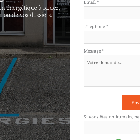
téléphone
Email
*
on énergétique à Rodez.
ion de vos dossiers.
Téléphone
*
Message
*
Env
Si vous êtes un humain, ne