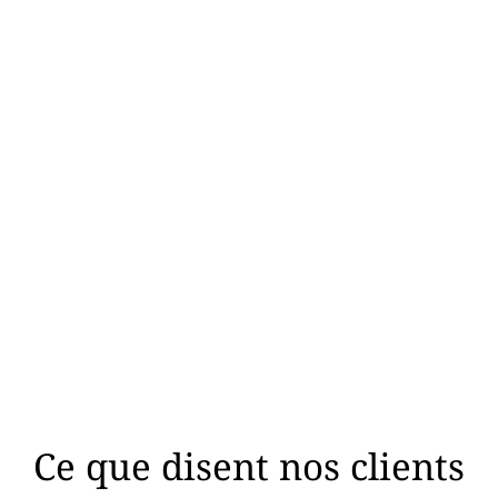
02
03
nalyse d’éligibilité
Montage des dossie
et optimisation
administratifs
 experts identifient les primes et
Nous vous accompagnons pas à 
es énergétiques (MaPrimeRénov’,
dans la constitution et le dépô
EE, éco-PTZ) les plus adaptées à
complet de tous les dossiers d
otre situation et en optimisent le
demande d’aides auprès des
montant.
organismes concernés.
Ce que disent nos clients