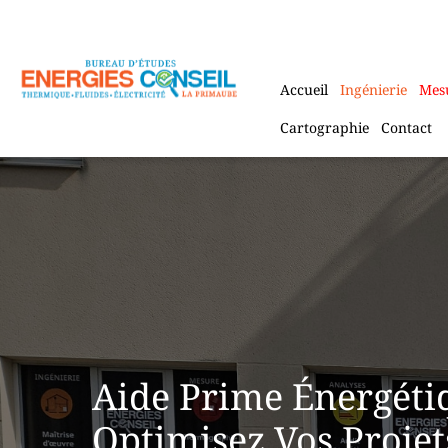
Aller
au
contenu
Accueil
Ingénierie
Mes
Cartographie
Contact
Aide Prime Énergétiq
Optimisez Vos Projet