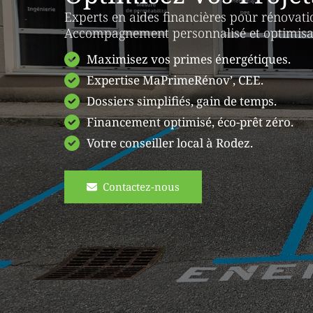
Experts en aides financières pour rénovati
Accompagnement personnalisé et optimisat
Maximisez vos primes énergétiques.
Expertise MaPrimeRénov’, CEE.
Dossiers simplifiés, gain de temps.
Financement optimisé, éco-prêt zéro.
Votre conseiller local à Rodez.
Contactez-nous