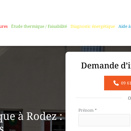
ures
Étude thermique / Faisabilité
Diagnostic énergétique
Aide à
Demande d’i
09 6
Formulaire
Prénom
*
ue à Rodez :
simple
s
avec