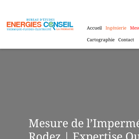
Aller
au
contenu
Accueil
Ingénierie
Mes
Cartographie
Contact
Mesure de l’Imperméa
Rodez | Expertise Qu