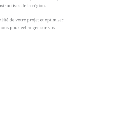
tructives de la région.
héité de votre projet et optimiser
nous pour échanger sur vos
otre processus d’interventi
02
03
Préparation et
Intervention et tes