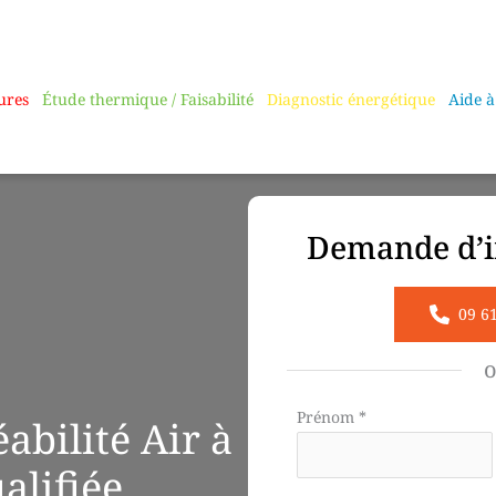
ures
Étude thermique / Faisabilité
Diagnostic énergétique
Aide à
Demande d’i
09 6
Formulaire
Prénom
*
bilité Air à
simple
alifiée
avec