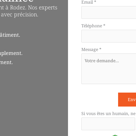
téléphone
Email
*
t à Rodez. Nos experts
 avec précision.
Téléphone
*
âtiment.
Message
*
mplement.
ement.
Env
Si vous êtes un humain, ne