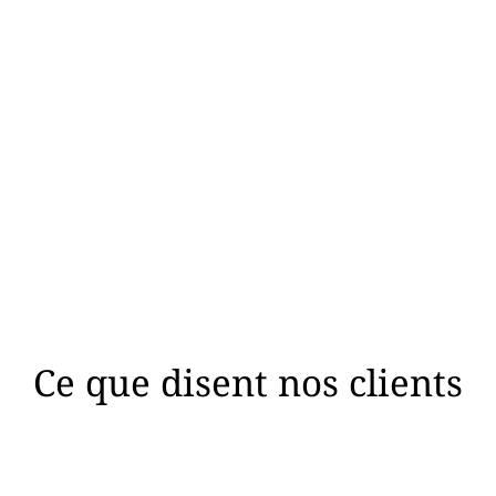
planification
d’infiltrométrie
s planifions l’intervention et vous
Notre technicien se déplace à Ro
idons sur les actions préalables à
pour réaliser la mesure de
ener sur le site pour garantir la
perméabilité à l’air de l’envelopp
fiabilité et la conformité de la
bâtiment, en stricte conformité 
mesure.
les normes en vigueur.
Ce que disent nos clients