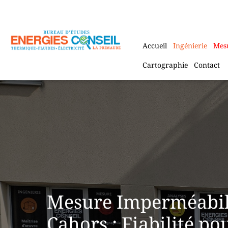
Aller
au
contenu
Accueil
Ingénierie
Mes
Cartographie
Contact
Mesure Imperméabili
Cahors : Fiabilité po