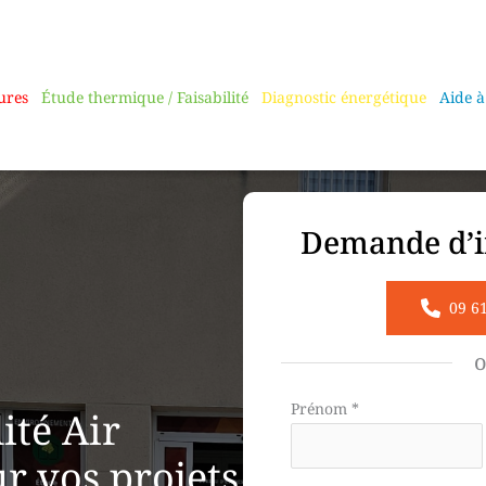
ures
Étude thermique / Faisabilité
Diagnostic énergétique
Aide à
Demande d’i
09 6
Formulaire
Prénom
*
té Air
simple
ur vos projets
avec