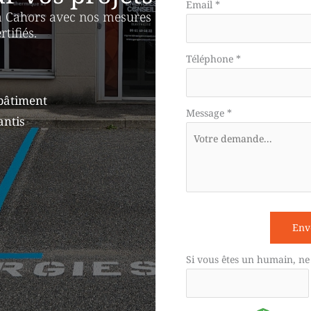
téléphone
Email
*
à Cahors avec nos mesures
tifiés.
Téléphone
*
bâtiment
Message
*
antis
Env
Si vous êtes un humain, ne