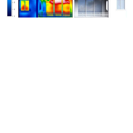
Notre processus d’intervention
01
Compréhension de votre besoin
Nous échangeons pour cerner précisément vos objectifs, le
type de projet (neuf ou rénovation) et les exigences
réglementaires spécifiques.
02