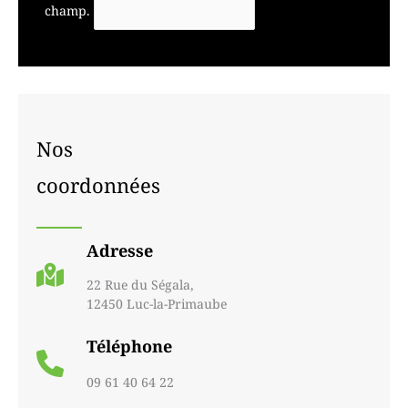
champ.
Nos
coordonnées
Adresse
22 Rue du Ségala,
12450 Luc-la-Primaube
Téléphone
09 61 40 64 22