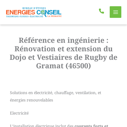
Aller
au
contenu
Référence en ingénierie :
Rénovation et extension du
Dojo et Vestiaires de Rugby de
Gramat (46500)
Solutions en électricité, chauffage, ventilation, et
énergies renouvelables
Electricité
L’installation électrique inclut des
courants forts et